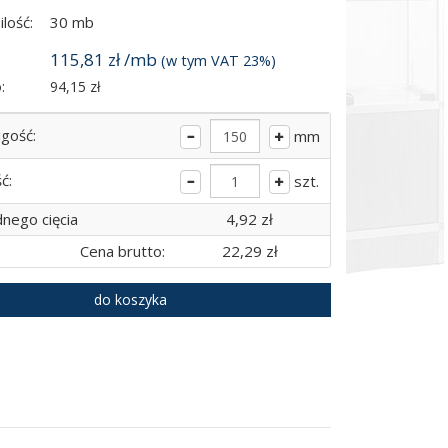
lość:
30 mb
115,81 zł /mb
(w tym VAT 23%)
:
94,15 zł
ugość:
mm
ć:
szt.
nego cięcia
4,92 zł
Cena brutto:
22,29 zł
do koszyka