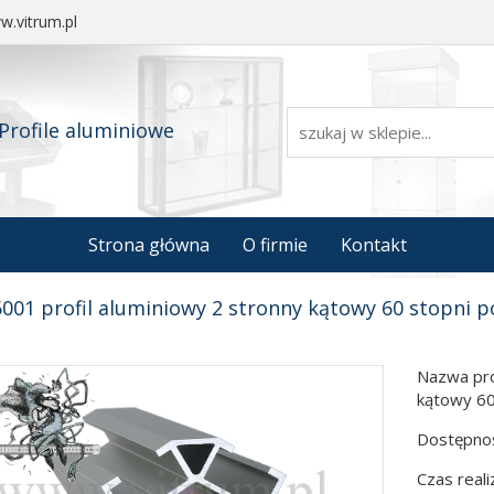
.vitrum.pl
Profile aluminiowe
Strona główna
O firmie
Kontakt
001 profil aluminiowy 2 stronny kątowy 60 stopni p
Nazwa pro
kątowy 60
Dostępnoś
Czas reali