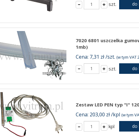
szt.
do
7020 6801 uszczelka gumow
1mb)
Cena: 7,31 zł /szt.
(w tym VAT 2
szt.
do
Zestaw LED PEN typ "I" 12
Cena: 203,00 zł /kpl
(w tym VA
kpl
do