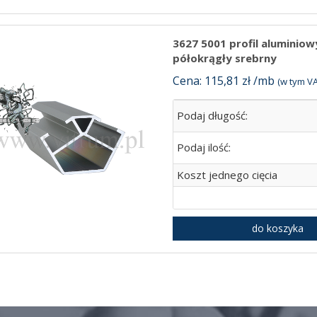
3627 5001 profil aluminio
półokrągły srebrny
Cena: 115,81 zł /mb
(w tym VA
Podaj długość:
Podaj ilość:
Koszt jednego cięcia
do koszyka