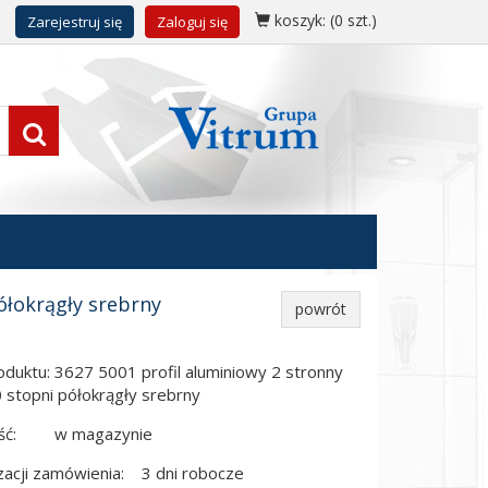
koszyk:
(0 szt.)
Zarejestruj się
Zaloguj się
ółokrągły srebrny
powrót
duktu: 3627 5001 profil aluminiowy 2 stronny
 stopni półokrągły srebrny
ć:
w magazynie
zacji zamówienia:
3 dni robocze