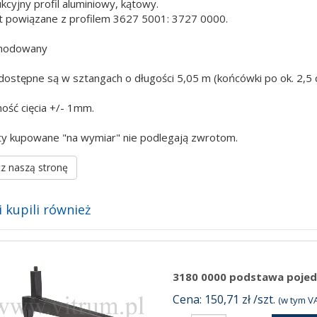
kcyjny profil aluminiowy, kątowy.
 powiązane z profilem 3627 5001: 3727 0000.
anodowany
 dostępne są w sztangach o długości 5,05 m (końcówki po ok. 2,5
ość cięcia +/- 1mm.
y kupowane "na wymiar" nie podlegają zwrotom.
z naszą stronę
i kupili również
3180 0000 podstawa poje
Cena: 150,71 zł /szt.
(w tym VA