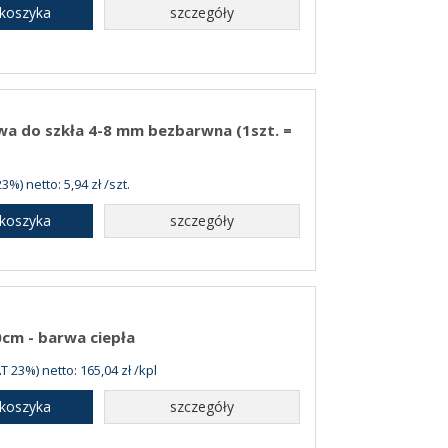
 koszyka
szczegóły
a do szkła 4-8 mm bezbarwna (1szt. =
3%) netto: 5,94 zł /szt.
 koszyka
szczegóły
0cm - barwa ciepła
T 23%) netto: 165,04 zł /kpl
 koszyka
szczegóły