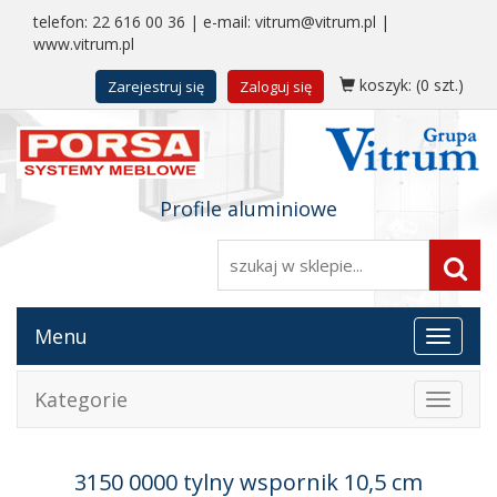
telefon:
22 616 00 36
| e-mail:
vitrum@vitrum.pl
|
www.vitrum.pl
koszyk:
(0 szt.)
Zarejestruj się
Zaloguj się
Profile aluminiowe
Menu
Toggle
navigat
Kategorie
Toggle
navigat
3150 0000 tylny wspornik 10,5 cm