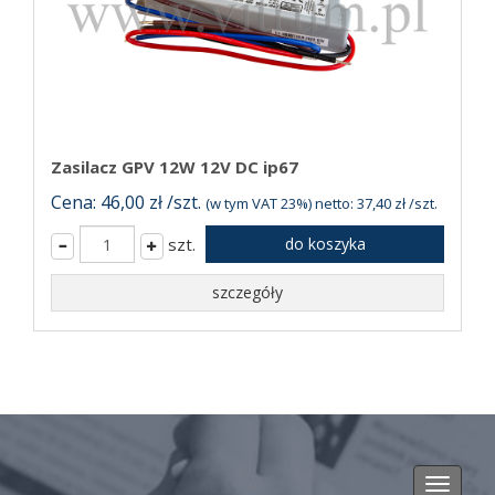
Zasilacz GPV 12W 12V DC ip67
Cena: 46,00 zł /szt.
(w tym VAT 23%) netto: 37,40 zł /szt.
szt.
do koszyka
szczegóły
Toggle