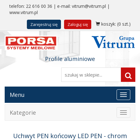
telefon:
22 616 00 36
| e-mail:
vitrum@vitrum.pl
|
www.vitrum.pl
koszyk:
(0 szt.)
Zarejestruj się
Zaloguj się
Profile aluminiowe
Menu
Toggle
navigat
Kategorie
Toggle
navigat
Uchwyt PEN końcowy LED PEN - chrom