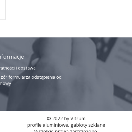
nformacje
łatności i dostawa
zór formularza odstąpienia od
mowy
© 2022 by Vitrum
profile aluminiowe, gabloty szklane
Wszelkie prawa zastrzeżone.