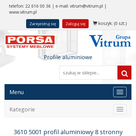
telefon:
22 616 00 36
| e-mail:
vitrum@vitrum.pl
|
www.vitrum.pl
koszyk:
(0 szt.)
Zarejestruj się
Zaloguj się
Profile aluminiowe
Menu
Toggle
navigat
Kategorie
Toggle
navigat
3610 5001 profil aluminiowy 8 stronny