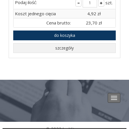
Podaj ilość:
szt.
Koszt jednego cięcia
4,92 zł
Cena brutto:
23,70 zł
do koszyka
szczegóły
Toggle
navigat