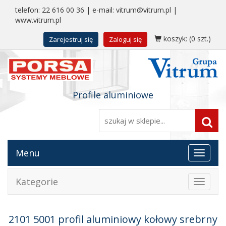
telefon:
22 616 00 36
| e-mail:
vitrum@vitrum.pl
|
www.vitrum.pl
koszyk:
(0 szt.)
Zarejestruj się
Zaloguj się
Profile aluminiowe
Menu
Toggle
navigat
Kategorie
Toggle
navigat
2101 5001 profil aluminiowy kołowy srebrny