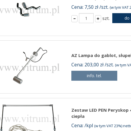
Cena: 7,50 zł /szt.
(w tym VAT 2
szt.
do
AZ Lampa do gablot, słupe
Cena: 203,00 zł /szt.
(w tym VA
info. tel.
Zestaw LED PEN Peryskop 4
ciepła
Cena: /kpl
(w tym VAT 23%) netto