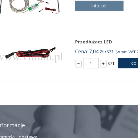
info. tel.
Przedłużacz LED
Cena: 7,04 zł /szt.
(w tym VAT 2
szt.
do
nformacje
łatności i dostawa