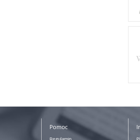
Pomoc
I
Regulamin
P