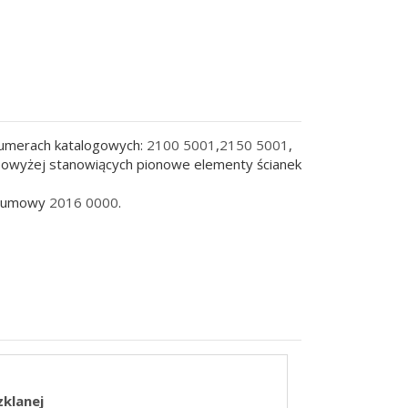
numerach katalogowych:
2100 5001
,
2150 5001
,
h powyżej stanowiących pionowe elementy ścianek
o gumowy
2016 0000
.
zklanej