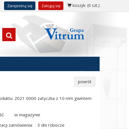
koszyk:
(0 szt.)
Zarejestruj się
Zaloguj się
powrót
duktu: 2021 0000 zatyczka z 10 mm gwintem
ć:
w magazynie
zacji zamówienia:
3 dni robocze