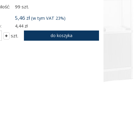
lość:
99 szt.
5,46 zł
(w tym VAT 23%)
:
4,44 zł
szt.
do koszyka